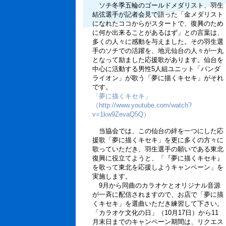
ソチ冬季五輪のゴールドメダリスト、羽生
結弦選手が記者会見で語った「金メダリスト
になれたココからがスタートで、復興のため
に何か出来ることがあるはず」との言葉は、
多くの人々に感動を与えました。その羽生選
手のソチでの活躍を、地元仙台の人々が一丸
となって励ました応援歌があります。仙台を
中心に活動する男性5人組ユニット「パンダ
ライオン」が歌う「夢に描くキセキ」がそれ
です。
「夢に描くキセキ」
（http://www.youtube.com/watch?
v=1kw9ZevaQ5Q）
当協会では、この仙台の絆を一つにした応
援歌「夢に描くキセキ」を更に多くの方々に
歌っていただき、羽生選手の願いである東北
復興に役立てようと、「『夢に描くキセキ』
を歌って東北を応援しようキャンペーン」を
実施します。
9月から同曲のカラオケとオリジナル音源
が一斉に配信されますので、お店で「夢に描
くキセキ」を選曲いただき練習して下さい。
「カラオケ文化の日」（10月17日）から11
月末日までのキャンペーン期間は、リクエス