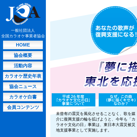
一般社団法人
全国カラオケ事業者協会
HOME
協会概要
活動内容
カラオケ歴史年表
協会ニュース
カラオケ白書
会員コンテンツ
未曾有の震災を風化させることなく、歌を媒
介に復興支援の輪を拡げようと、今年も「カ
ラオケ文化の日」事業は、東日本大震災被災
地支援事業として実施します。