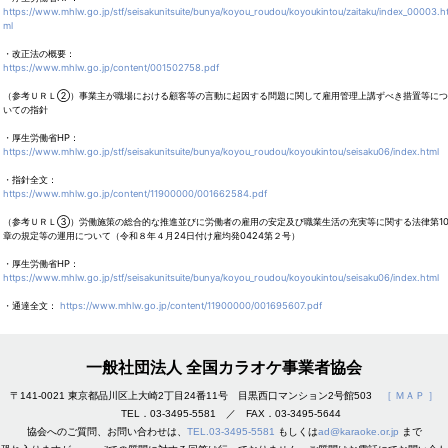
https://www.mhlw.go.jp/stf/seisakunitsuite/bunya/koyou_roudou/koyoukintou/zaitaku/index_00003.h
ml
・改正法の概要：
https://www.mhlw.go.jp/content/001502758.pdf
（参考ＵＲＬ②）事業主が職場における顧客等の言動に起因する問題に関して雇用管理上講ずべき措置等につ
いての指針
・厚生労働省HP：
https://www.mhlw.go.jp/stf/seisakunitsuite/bunya/koyou_roudou/koyoukintou/seisaku06/index.html
・指針全文：
https://www.mhlw.go.jp/content/11900000/001662584.pdf
（参考ＵＲＬ③）労働施策の総合的な推進並びに労働者の雇用の安定及び職業生活の充実等に関する法律第1
章の規定等の運用について（令和８年４月24日付け雇均発0424第２号）
・厚生労働省HP：
https://www.mhlw.go.jp/stf/seisakunitsuite/bunya/koyou_roudou/koyoukintou/seisaku06/index.html
・通達全文：
https://www.mhlw.go.jp/content/11900000/001695607.pdf
一般社団法人 全国カラオケ事業者協会
〒141-0021 東京都品川区上大崎2丁目24番11号 目黒西口マンション2号館503
［ ＭＡＰ ］
TEL．03-3495-5581 ／ FAX．03-3495-5644
協会へのご質問、お問い合わせは、
TEL.03-3495-5581
もしくは
ad@karaoke.or.jp
まで