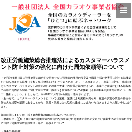
改正労働施策総合推進法によるカスタマーハラスメ
ント防止対策の強化に向けた周知依頼等について
・令和7年6月11日に労働施策の総合的な推進並びに労働者の雇用の安定及び職業生活の充実等に関する法律等
の一部を改正する法律（令和７年法律第63号）が公布されました。 ・本改正により、事業主に対し、職場に
けるカスタマーハラスメントの防止のための雇用管理上の措置が義務付けられ、事業主が職場における顧客等
の言動に起因する問題に関して雇用管理上講ずべき措置等についての指針（令和8年厚生労働告示第51 号。以
下「指針」という。）とともに、令和8年10月1日から施行・適用されます。
・あわせて、カスタマーハラスメントについては業種・業態により態様が異なり、被害の実態や業務の特性を
踏まえた対応が必要であることから、業種・業態ごとの取組の推進にご協力いただきますようお願い申し上げ
ます。
詳細に関しましては、以下参考情報のURLに記載がございます。
（参考ＵＲＬ①）令和７年の労働施策の総合的な推進並びに労働者の雇用の安定及び職業生活の充実等に関す
る法律（労働施策総合推進法）等の一部改正について
・厚生労働省HP：