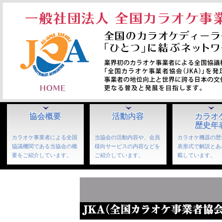
協会概要
活動内容
カラオ
歴史年
カラオケ事業者による全国
当協会の活動内容や、会員
カラオケ機器の歴
協議機関である当協会の概
様向サービスの内容などを
表形式で解説とあ
要をご紹介しています。
ご紹介しています。
載しています。